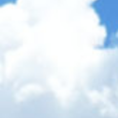
本
文
へ]