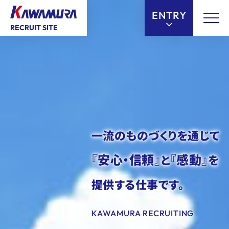
【こ
【こ
[共
【こ
ENTRY
こ
こ
通
こ
RECRUIT SITE
ま
か
メ
か
で
ら
ニ
ら
で
共
ュ
本
共
通
ー
文
通
メ
を
が
メ
ニ
ス
は
ニ
ュ
キ
じ
ュ
一流のものづくりを通じて
ー
ッ
ま
ー
で
プ
り
終
『安心・信頼』
『感動』
と
を
す】
し
ま
了
て
す】
で
提供する仕事です。
こ
す】
の
ま
KAWAMURA RECRUITING
ま