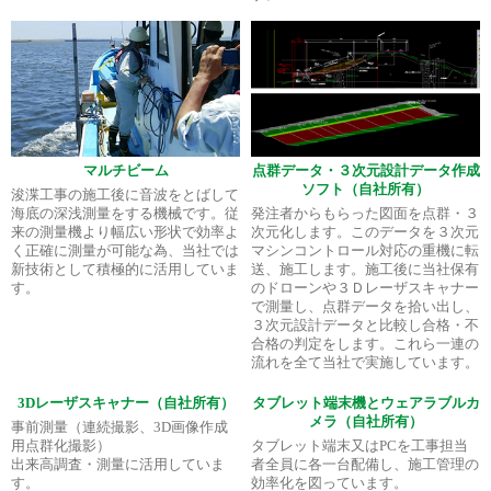
マルチビーム
点群データ・３次元設計データ作成
ソフト（自社所有）
浚渫工事の施工後に音波をとばして
海底の深浅測量をする機械です。従
発注者からもらった図面を点群・３
来の測量機より幅広い形状で効率よ
次元化します。このデータを３次元
く正確に測量が可能な為、当社では
マシンコントロール対応の重機に転
新技術として積極的に活用していま
送、施工します。施工後に当社保有
す。
のドローンや３Ｄレーザスキャナー
で測量し、点群データを拾い出し、
３次元設計データと比較し合格・不
合格の判定をします。これら一連の
流れを全て当社で実施しています。
3Dレーザスキャナー（自社所有）
タブレット端末機とウェアラブルカ
メラ（自社所有）
事前測量（連続撮影、3D画像作成
用点群化撮影）
タブレット端末又はPCを工事担当
出来高調査・測量に活用していま
者全員に各一台配備し、施工管理の
す。
効率化を図っています。