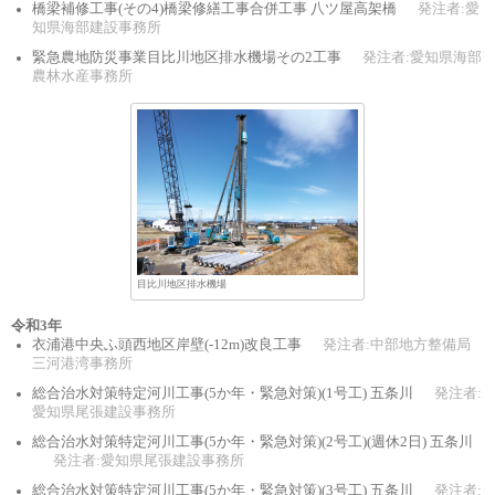
橋梁補修工事(その4)橋梁修繕工事合併工事 八ツ屋高架橋
発注者:愛
知県海部建設事務所
緊急農地防災事業目比川地区排水機場その2工事
発注者:愛知県海部
農林水産事務所
目比川地区排水機場
令和3年
衣浦港中央ふ頭西地区岸壁(-12m)改良工事
発注者:中部地方整備局
三河港湾事務所
総合治水対策特定河川工事(5か年・緊急対策)(1号工) 五条川
発注者:
愛知県尾張建設事務所
総合治水対策特定河川工事(5か年・緊急対策)(2号工)(週休2日) 五条川
発注者:愛知県尾張建設事務所
総合治水対策特定河川工事(5か年・緊急対策)(3号工) 五条川
発注者: