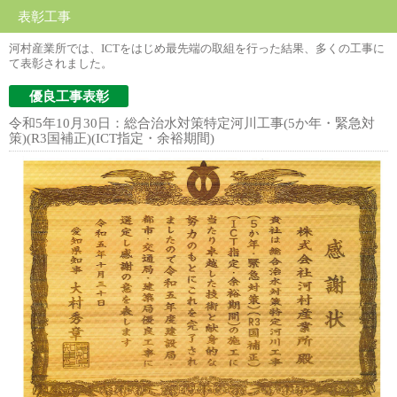
表彰工事
河村産業所では、ICTをはじめ最先端の取組を行った結果、多くの工事に
て表彰されました。
優良工事表彰
令和5年10月30日：総合治水対策特定河川工事(5か年・緊急対
策)(R3国補正)(ICT指定・余裕期間)