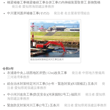
橋梁補修工事橋梁修繕工事合併工事の内伸縮装置取替工 新御贄橋
発注者:愛知県海部建設事務所
中川運河護岸補修工事(その2)
発注者:名古屋港管理組合
総合治水対策特定河川工事五条川
令和4年
衣浦港中央ふ頭西地区岸壁(-12m)改良工事
発注者:中部地方整備局
三河港湾事務所
総合治水対策特定河川工事(5か年・緊急対策)(R3国補正) 五条川
発
注者:愛知県尾張建設事務所
中小河川改良工事(防災安全)(河床掘削2号工) 福田川
発注者:愛知県
海部建設事務所
緊急防災対策河川工事(2号工) 五条川
発注者:愛知県尾張建設事務所