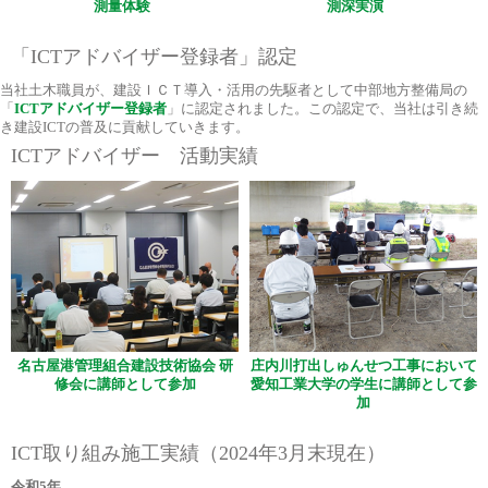
測量体験
測深実演
「ICTアドバイザー登録者」認定
当社土木職員が、建設ＩＣＴ導入・活用の先駆者として中部地方整備局の
「
ICTアドバイザー登録者
」に認定されました。この認定で、当社は引き続
き建設ICTの普及に貢献していきます。
ICTアドバイザー 活動実績
名古屋港管理組合建設技術協会 研
庄内川打出しゅんせつ工事において
修会に講師として参加
愛知工業大学の学生に講師として参
加
ICT取り組み施工実績（2024年3月末現在）
令和5年