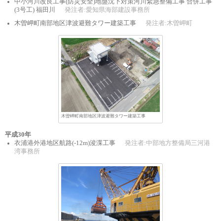
中小河川改良工事(防災安全)地盤沈下対策河川緊急整備工事 合併工事
(3号工) 福田川
発注者:愛知県海部建設事務所
木曽岬町南部地区津波避難タワー建築工事
発注者:木曽岬町
木曽岬町南部地区津波避難タワー建築工事
平成30年
衣浦港外港地区航路(-12m)浚渫工事
発注者:中部地方整備局三河港
湾事務所