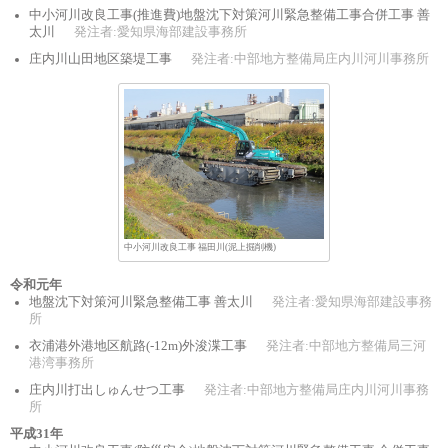
中小河川改良工事(推進費)地盤沈下対策河川緊急整備工事合併工事 善
太川
発注者:愛知県海部建設事務所
庄内川山田地区築堤工事
発注者:中部地方整備局庄内川河川事務所
中小河川改良工事 福田川(泥上掘削機)
令和元年
地盤沈下対策河川緊急整備工事 善太川
発注者:愛知県海部建設事務
所
衣浦港外港地区航路(-12m)外浚渫工事
発注者:中部地方整備局三河
港湾事務所
庄内川打出しゅんせつ工事
発注者:中部地方整備局庄内川河川事務
所
平成31年