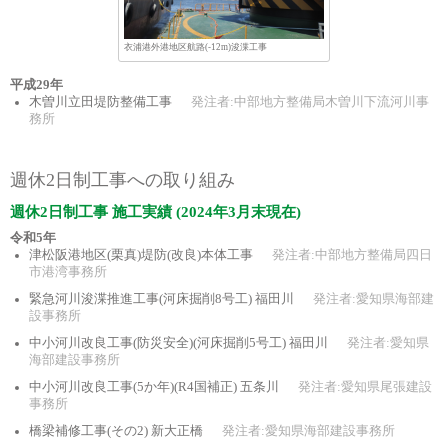
衣浦港外港地区航路(-12m)浚渫工事
平成29年
木曽川立田堤防整備工事
発注者:中部地方整備局木曽川下流河川事
務所
週休2日制工事への取り組み
週休2日制工事 施工実績 (2024年3月末現在)
令和5年
津松阪港地区(栗真)堤防(改良)本体工事
発注者:中部地方整備局四日
市港湾事務所
緊急河川浚渫推進工事(河床掘削8号工) 福田川
発注者:愛知県海部建
設事務所
中小河川改良工事(防災安全)(河床掘削5号工) 福田川
発注者:愛知県
海部建設事務所
中小河川改良工事(5か年)(R4国補正) 五条川
発注者:愛知県尾張建設
事務所
橋梁補修工事(その2) 新大正橋
発注者:愛知県海部建設事務所