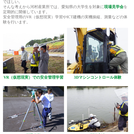
でほしい。
そんな考えから河村産業所では、愛知県の大学生を対象に
現場見学会
を
定期的に開催しています。
安全管理用のVR（仮想現実）学習やICT建機の実機操縦、測量などの体
験を行います。
3Dマシンコントロール体験
VR（仮想現実）での安全管理学習