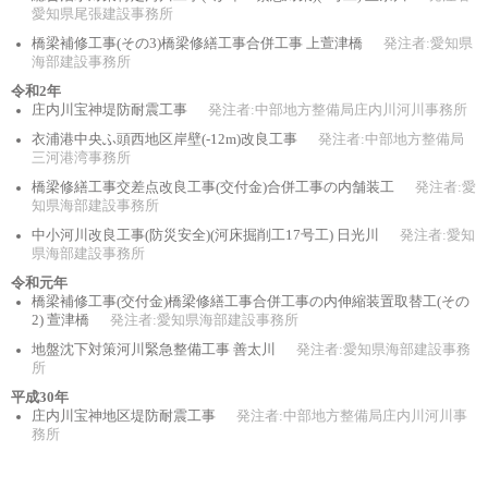
愛知県尾張建設事務所
橋梁補修工事(その3)橋梁修繕工事合併工事 上萱津橋
発注者:愛知県
海部建設事務所
令和2年
庄内川宝神堤防耐震工事
発注者:中部地方整備局庄内川河川事務所
衣浦港中央ふ頭西地区岸壁(-12m)改良工事
発注者:中部地方整備局
三河港湾事務所
橋梁修繕工事交差点改良工事(交付金)合併工事の内舗装工
発注者:愛
知県海部建設事務所
中小河川改良工事(防災安全)(河床掘削工17号工) 日光川
発注者:愛知
県海部建設事務所
令和元年
橋梁補修工事(交付金)橋梁修繕工事合併工事の内伸縮装置取替工(その
2) 萱津橋
発注者:愛知県海部建設事務所
地盤沈下対策河川緊急整備工事 善太川
発注者:愛知県海部建設事務
所
平成30年
庄内川宝神地区堤防耐震工事
発注者:中部地方整備局庄内川河川事
務所