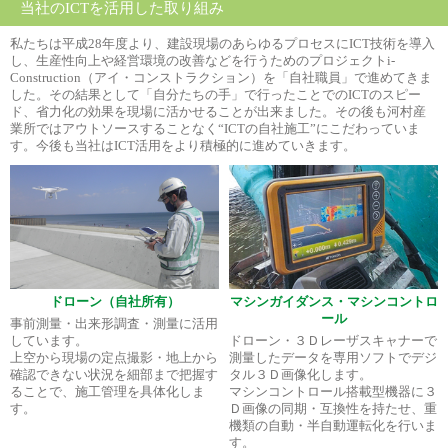
当社のICTを活用した取り組み
私たちは平成28年度より、建設現場のあらゆるプロセスにICT技術を導入
し、生産性向上や経営環境の改善などを行うためのプロジェクトi-
Construction（アイ・コンストラクション）を「自社職員」で進めてきま
した。その結果として「自分たちの手」で行ったことでのICTのスピー
ド、省力化の効果を現場に活かせることが出来ました。その後も河村産
業所ではアウトソースすることなく“ICTの自社施工”にこだわっていま
す。今後も当社はICT活用をより積極的に進めていきます。
ドローン（自社所有）
マシンガイダンス・マシンコントロ
ール
事前測量・出来形調査・測量に活用
しています。
ドローン・３Ｄレーザスキャナーで
上空から現場の定点撮影・地上から
測量したデータを専用ソフトでデジ
確認できない状況を細部まで把握す
タル３Ｄ画像化します。
ることで、施工管理を具体化しま
マシンコントロール搭載型機器に３
す。
Ｄ画像の同期・互換性を持たせ、重
機類の自動・半自動運転化を行いま
す。